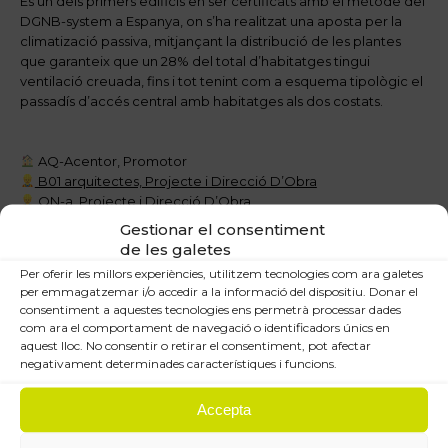
Es un dels primers edificis en ser certificats amb el mètode del
DGNB-system a Espanya, on s’ha realitzat una aposta per la
climatizació passiva, mitjançant la distribució de les plantes
que garanteix que un 28% del total d’habitatges tingui
ventilació creuada, fins i tot tenint com a esquema tipològic el
passadís d’accés central amb habitatges als dos costats.
AQ-Acentor, Promotor
B01 arquitectes, Projecte i Direcció D’Obra
ON-a, Projecte i Direcció D’Obra
Vias Constructora
Gestionar el consentiment
Betarq Group, Direcció D’Execució
de les galetes
OTHERSTRUCTURES, Projecte i DO estructura
Per oferir les millors experiències, utilitzem tecnologies com ara galetes
Wattia Innova SL, Projecte i DO Instal·lacions
per emmagatzemar i/o accedir a la informació del dispositiu. Donar el
consentiment a aquestes tecnologies ens permetrà processar dades
com ara el comportament de navegació o identificadors únics en
aquest lloc. No consentir o retirar el consentiment, pot afectar
negativament determinades característiques i funcions.
Post
Accepta
PREVIOUS