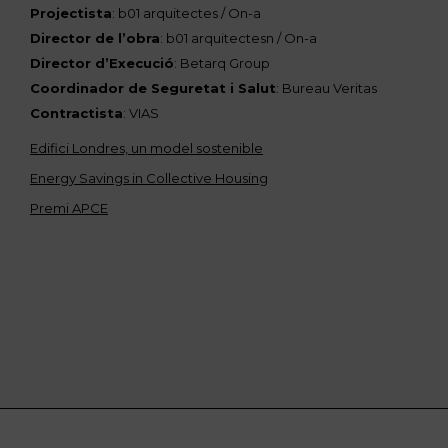
Projectista
: b01 arquitectes / On-a
Director de l’obra
: b01 arquitectesn / On-a
Director d’Execució
: Betarq Group
Coordinador de Seguretat i Salut
: Bureau Veritas
Contractista
: VIAS
Edifici Londres, un model sostenible
Energy Savings in Collective Housing
Premi APCE