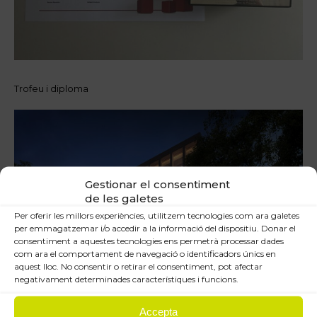
Trofeu i diploma
Gestionar el consentiment
de les galetes
Per oferir les millors experiències, utilitzem tecnologies com ara galetes
per emmagatzemar i/o accedir a la informació del dispositiu. Donar el
consentiment a aquestes tecnologies ens permetrà processar dades
com ara el comportament de navegació o identificadors únics en
aquest lloc. No consentir o retirar el consentiment, pot afectar
negativament determinades característiques i funcions.
Accepta