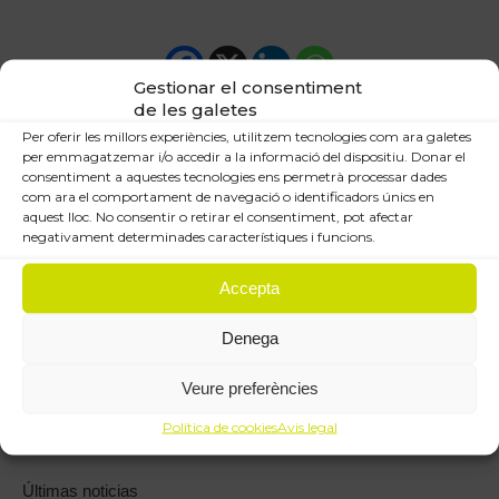
Gestionar el consentiment
de les galetes
Per oferir les millors experiències, utilitzem tecnologies com ara galetes
Post
per emmagatzemar i/o accedir a la informació del dispositiu. Donar el
consentiment a aquestes tecnologies ens permetrà processar dades
PREVIOUS
com ara el comportament de navegació o identificadors únics en
navigation
Se inician las obras de la nueva residencia
aquest lloc. No consentir o retirar el consentiment, pot afectar
Previous
negativament determinades característiques i funcions.
para personas mayores
post:
Accepta
NEXT
AQ Fira Londres, presente en la XXIII edición
Denega
Next
de los Premios Catalunya Construcción
post:
Veure preferències
Política de cookies
Avis legal
Últimas noticias